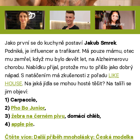
6 fotografií
Jako první se do kuchyně postaví
.
Jakub Smrek
Podniká, je influencer a trafikant. Má pouze mámu, otec
mu zemřel, když mu bylo devět let, na Alzheimerovu
chorobu. Nabídku přijal, protože mu to přišlo jako dobrý
nápad. S natáčením má zkušenosti z pořadu
LIKE
HOUSE
. Na jaká jídla se mohou hosté těšit? Na talíři se
jim objeví:
1) Carpaccio,
2)
Pho Bo Junior
,
3)
žebra na černém pivu
, domácí chléb,
4)
apple pie
.
Čtěte více: Další příběh mnoholásky: Česká modelka