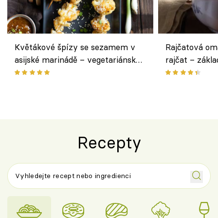
Květákové špízy se sezamem v
Rajčatová om
asijské marinádě – vegetariánská
rajčat – zákla
chuťovka z grilu
Recepty