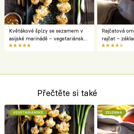
Květákové špízy se sezamem v
Rajčatová om
asijské marinádě – vegetariánská
rajčat – zákla
chuťovka z grilu
Přečtěte si také
VEGETARIÁNSKÉ
ZELENINA