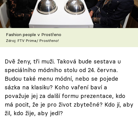
Škola vaření
Recepty z TV
Fashion people v Prostřeno
Speciál: Cuketa
Zdroj: FTV Prima/ Prostřeno!
Těhotnej kuchař
Dvě ženy, tři muži. Taková bude sestava u
Sledujte prima+
speciálního módního stolu od 24. června.
Budou také menu módní, nebo se pojede
Přihlášení
sázka na klasiku? Koho vaření baví a
považuje jej za další formu prezentace, kdo
má pocit, že je pro život zbytečné? Kdo jí, aby
Sledujte nás
žil, kdo žije, aby jedl?