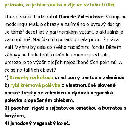
přiznala, že je bisexuálka a žije ve vztahu tří lidí
Úterní večer bude patřit
. Věnuje se
Daniele Zálešákové
modelingu. Maluje obrazy a zajímá se o bytový design.
Je téměř deset let v partnerském vztahu a aktuálně je
zasnoubená. Nabídku do pořadu přijala proto, že ráda
vaří. Výhru by dala do svého nadačního fondu. Během
zábavy se bude hrát kulečník a menu si vybrala,
protože je to výběr z jejích nejoblíbenějších pokrmů. A
co se na talířích objeví?
1)
Krevety na kokosu
s red curry pastou a zeleninou,
2)
rybí krémová polévka
z vlastnoručně ulovené
norské tresky se zeleninou a dýňová veganská
polévka s opečeným chlebem,
3) paccheri rigati s rajčatovou omáčkou a burratou s
lanýžem,
4) jahodový veganský koláč.