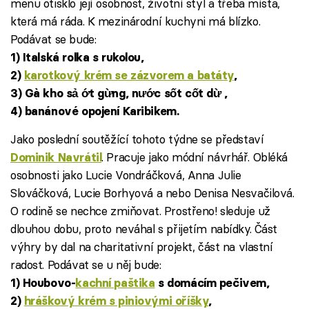
menu otisklo její osobnost, životní styl a třeba místa,
která má ráda. K mezinárodní kuchyni má blízko.
Podávat se bude:
1) Italská rolka s rukolou,
2)
karotkový krém se zázvorem a batáty
,
3) Gà kho sả ớt gừng, nước sốt cốt dừ ,
4) banánové opojení Karibikem.
Jako poslední soutěžící tohoto týdne se představí
. Pracuje jako módní návrhář. Obléká
Dominik Navrátil
osobnosti jako Lucie Vondráčková, Anna Julie
Slováčková, Lucie Borhyová a nebo Denisa Nesvačilová.
O rodině se nechce zmiňovat. Prostřeno! sleduje už
dlouhou dobu, proto neváhal s přijetím nabídky. Část
výhry by dal na charitativní projekt, část na vlastní
radost. Podávat se u něj bude:
1) Houbovo-
kachní paštika
s domácím pečivem,
2)
hráškový krém s piniovými oříšky
,