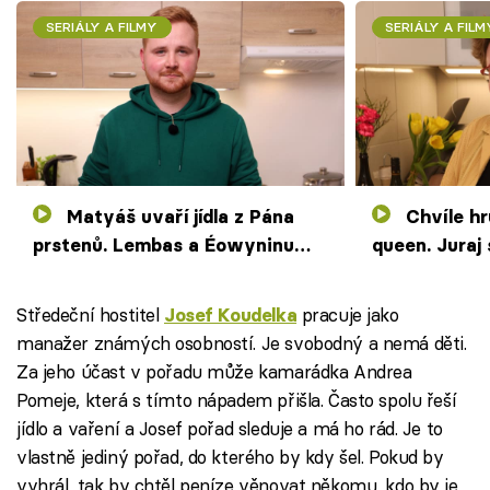
SERIÁLY A FILMY
SERIÁLY A FILM
Matyáš uvaří jídla z Pána
Chvíle hrůzy u fanynky drag
prstenů. Lembas a Éowyninu
queen. Juraj 
šlichtu neocení jasný taktik
dojde i na sl
Středeční hostitel
pracuje jako
Josef Koudelka
manažer známých osobností. Je svobodný a nemá děti.
Za jeho účast v pořadu může kamarádka Andrea
Pomeje, která s tímto nápadem přišla. Často spolu řeší
jídlo a vaření a Josef pořad sleduje a má ho rád. Je to
vlastně jediný pořad, do kterého by kdy šel. Pokud by
vyhrál, tak by chtěl peníze věnovat někomu, kdo by je