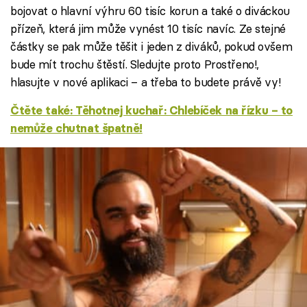
bojovat o hlavní výhru 60 tisíc korun a také o diváckou
přízeň, která jim může vynést 10 tisíc navíc. Ze stejné
částky se pak může těšit i jeden z diváků, pokud ovšem
bude mít trochu štěstí. Sledujte proto Prostřeno!,
hlasujte v nové aplikaci – a třeba to budete právě vy!
Čtěte také: Těhotnej kuchař: Chlebíček na řízku – to
nemůže chutnat špatně!