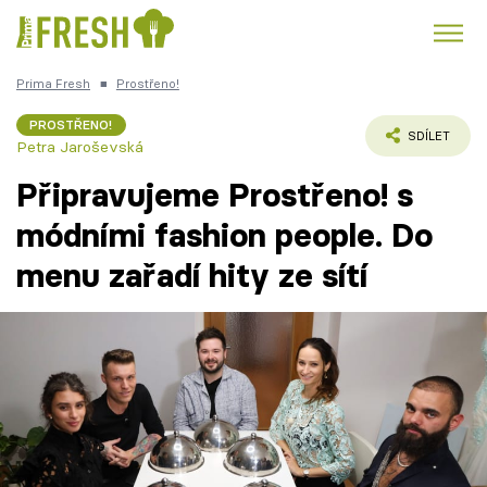
Prima Fresh
■
Prostřeno!
Kuře
Polévky k večeři
Rychlé večeře
Trendy:
PROSTŘENO!
SDÍLET
Petra Jaroševská
Česká kuchyně
Čokoláda
Připravujeme Prostřeno! s
módními fashion people. Do
menu zařadí hity ze sítí
Témata
Recepty
Články
TV Program