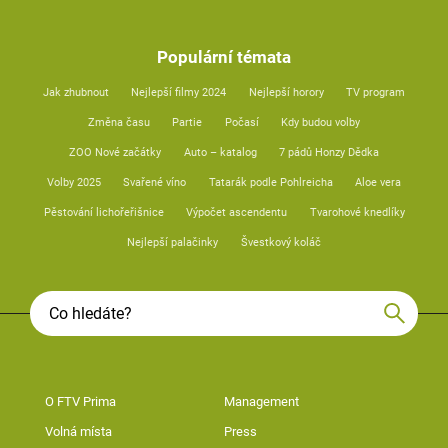
Populární témata
Jak zhubnout
Nejlepší filmy 2024
Nejlepší horory
TV program
Změna času
Partie
Počasí
Kdy budou volby
ZOO Nové začátky
Auto – katalog
7 pádů Honzy Dědka
Volby 2025
Svařené víno
Tatarák podle Pohlreicha
Aloe vera
Pěstování lichořeřišnice
Výpočet ascendentu
Tvarohové knedlíky
Nejlepší palačinky
Švestkový koláč
O FTV Prima
Management
Volná místa
Press