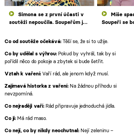
Simona se z první účasti v
Míše spadne do jídla vlas.
soutěži nepoučila. Soupeřům je
Soupeři se bo
kvůli chybám k smíchu
nemocná Sim
Těší se, že si to užije.
Co od soutěže očekává:
Pokud by vyhrál, tak by si
Co by udělal s výhrou:
pořídil něco do pokoje a zbytek si bude šetřit.
Vaří rád, ale jenom když musí.
Vztah k vaření:
Na žádnou příhodu si
Zajímavá historka z vaření:
nevzpomíná.
Rád připravuje jednoduchá jídla.
Co nejraději vaří:
Má rád maso.
Co jí:
Nejí zeleninu –
Co nejí, co by nikdy neochutnal: