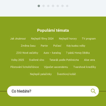
Populární témata
Jak zhubnout
Nejlepší filmy 2024
Nejlepší horory
TV program
Změna času
Partie
Počasí
Kdy budou volby
ZOO Nové začátky
Auto – katalog
7 pádů Honzy Dědka
Volby 2025
Svařené víno
Tatarák podle Pohlreicha
Aloe vera
Pěstování lichořeřišnice
Výpočet ascendentu
Tvarohové knedlíky
Nejlepší palačinky
Švestkový koláč