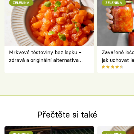
ZELENINA
ZELENINA
Mrkvové těstoviny bez lepku –
Zavařené lečo
zdravá a originální alternativa
jak uchovat l
klasiky
Přečtěte si také
NOVINKY
ZELENINA