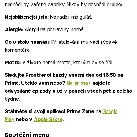
nesnědl by vařené papriky. Nikdy by nesnědl brouky.
Nejraději má guláš.
Nejoblíbenější jídlo:
Alergii na potraviny nemá.
Alergie:
Při stolování mu vadí rýpavé
Co u stolu nesnáší:
komentáře.
V životě nemá motto, kterým by se řídil.
Motto:
Sledujte Prostřeno! každý všední den od 16:50 na
Primě. Uteklo vám něco?
Na prima+
najdete
odvysílané epizody a už v pondělí všech pět z celého
týdne.
na
Google
Stáhněte si svoji aplikaci Prima Zone
Play
nebo v
Apple Store
.
Soutěžní menu: