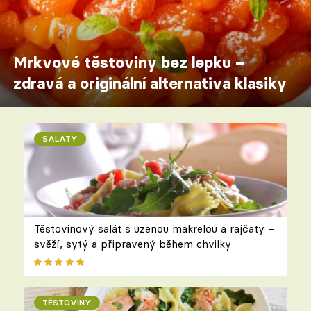
Mrkvové těstoviny bez lepku –
zdravá a originální alternativa klasiky
SALÁTY
Těstovinový salát s uzenou makrelou a rajčaty –
svěží, sytý a připravený během chvilky
TĚSTOVINY