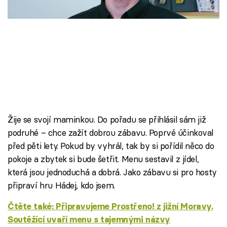
Škola vaření
Recepty z TV
Speciál: Cuketa
Těhotnej kuchař
Sledujte prima+
Žije se svojí maminkou. Do pořadu se přihlásil sám již
podruhé – chce zažít dobrou zábavu. Poprvé účinkoval
Přihlášení
před pěti lety. Pokud by vyhrál, tak by si pořídil něco do
pokoje a zbytek si bude šetřit. Menu sestavil z jídel,
která jsou jednoduchá a dobrá. Jako zábavu si pro hosty
Sledujte nás
připraví hru Hádej, kdo jsem.
Čtěte také: Připravujeme Prostřeno! z jižní Moravy.
Soutěžící uvaří menu s tajemnými názvy