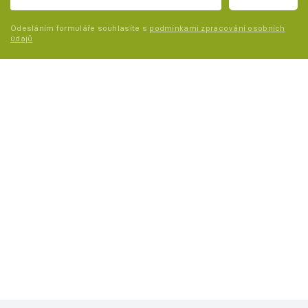
Odesláním formuláře souhlasíte s
podmínkami zpracování osobních
údajů