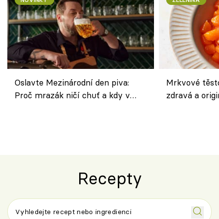
Oslavte Mezinárodní den piva:
Mrkvové těst
Proč mrazák ničí chuť a kdy v
zdravá a origi
horku vsadit na šnyt?
klasiky
Recepty