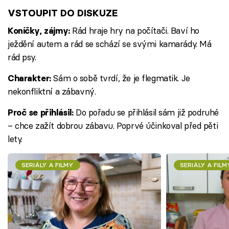
VSTOUPIT DO DISKUZE
Rád hraje hry na počítači. Baví ho
Koníčky, zájmy:
ježdění autem a rád se schází se svými kamarády. Má
rád psy.
Sám o sobě tvrdí, že je flegmatik. Je
Charakter:
nekonfliktní a zábavný.
Do pořadu se přihlásil sám již podruhé
Proč se přihlásil:
– chce zažít dobrou zábavu. Poprvé účinkoval před pěti
lety.
SERIÁLY A FILMY
SERIÁLY A FILM