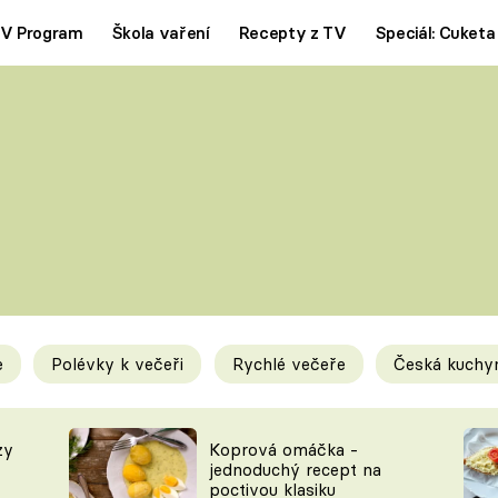
V Program
Škola vaření
Recepty z TV
Speciál: Cuketa
Polévky
Saláty
ČESKÁ KLASIKA
TĚSTOVIN
SILNÉ VÝVARY
SLADKÉ
KRÉMOVÉ
BEZMASÁ J
e
Polévky k večeři
Rychlé večeře
Česká kuchy
y
Tipy a triky
Novink
zy
Koprová omáčka -
jednoduchý recept na
poctivou klasiku
KAM ZA JÍDLEM
BLOG