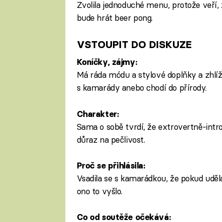
Zvolila jednoduché menu, protože veří, 
bude hrát beer pong.
VSTOUPIT DO DISKUZE
Koníčky, zájmy:
Má ráda módu a stylové doplňky a zhlíží
s kamarády anebo chodí do přírody.
Charakter:
Sama o sobě tvrdí, že extrovertně-intr
důraz na pečlivost.
Proč se přihlásila:
Vsadila se s kamarádkou, že pokud udělá
ono to vyšlo.
Co od soutěže očekává: