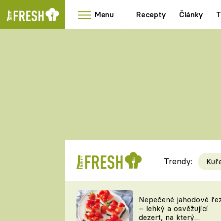
Menu
Recepty
Články
T
Oblíbené
Přílohy
recepty
HRANOLKY
HOUBY
KNEDLÍKY
DÝNĚ
KAŠE
RYCHLOVKY
Trendy:
Kuř
Populární
Videorecept
Nepečené jahodové ře
– lehký a osvěžující
kuchaři
dezert, na který
TEĎ VAŘÍ ŠÉF!