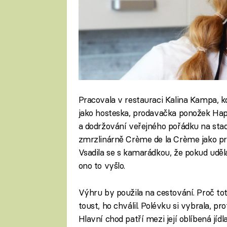
Pracovala v restauraci Kalina Kampa, k
jako hosteska, prodavačka ponožek Happ
a dodržování veřejného pořádku na stad
zmrzlinárně Crème de la Crème jako pro
Vsadila se s kamarádkou, že pokud udělá
ono to vyšlo.
Výhru by použila na cestování. Proč to
toust, ho chválil. Polévku si vybrala, pro
Hlavní chod patří mezi její oblíbená jídl