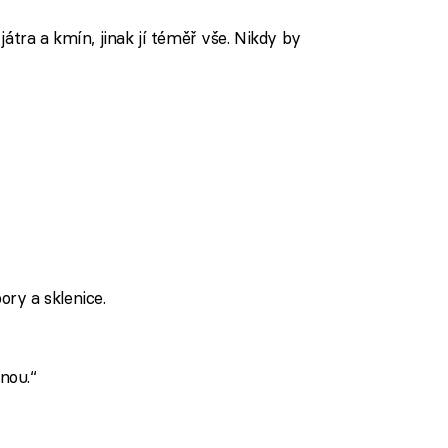
átra a kmín, jinak jí téměř vše. Nikdy by
bory a sklenice.
nou.“