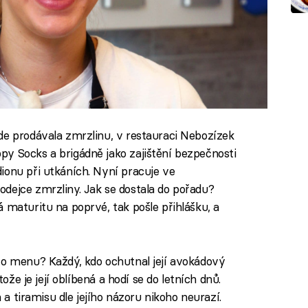
de prodávala zmrzlinu, v restauraci Nebozízek
y Socks a brigádně jako zajištění bezpečnosti
ionu při utkáních. Nyní pracuje ve
dejce zmrzliny. Jak se dostala do pořadu?
 maturitu na poprvé, tak pošle přihlášku, a
to menu? Každý, kdo ochutnal její avokádový
tože je její oblíbená a hodí se do letních dnů.
a a tiramisu dle jejího názoru nikoho neurazí.