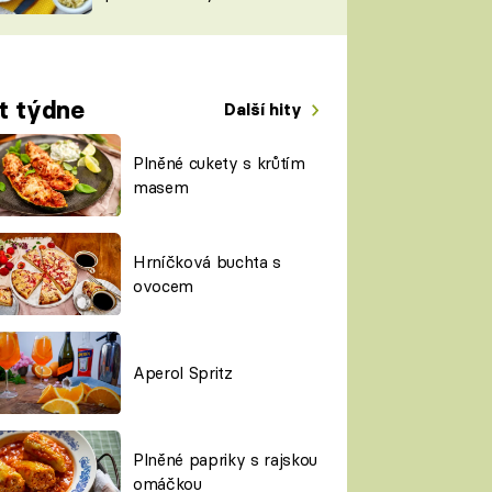
TORKY
ESH
t týdne
Další hity
Plněné cukety s krůtím
masem
Hrníčková buchta s
ovocem
Aperol Spritz
Plněné papriky s rajskou
omáčkou