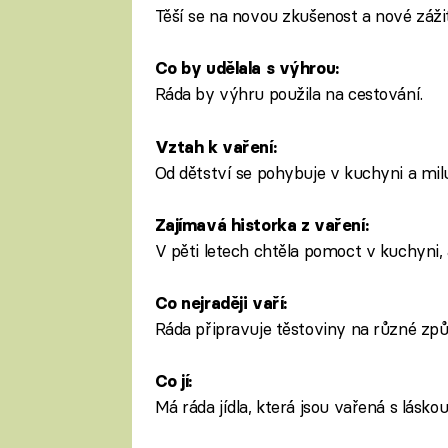
Těší se na novou zkušenost a nové záži
Co by udělala s výhrou:
Ráda by výhru použila na cestování.
Vztah k vaření:
Od dětství se pohybuje v kuchyni a miluj
Zajímavá historka z vaření:
V pěti letech chtěla pomoct v kuchyni, a
Co nejraději vaří:
Ráda připravuje těstoviny na různé způ
Co jí:
Má ráda jídla, která jsou vařená s láskou