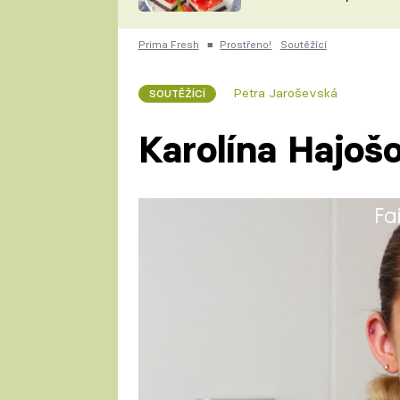
nepotřebujete troubu
ZDENĚK
ČESKO NA TALÍŘI
POHLREICH
Prima Fresh
■
Prostřeno!
Soutěžící
KAROLÍNA,
JAROSLAV SAPÍK
DOMÁCÍ
Petra Jaroševská
SOUTĚŽÍCÍ
KUCHAŘKA
KAROLÍNA
KAMBERSKÁ
Karolína Hajoš
Fa
Studovala na Střední škole CO
Nedávno odmaturovala.