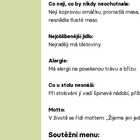
Co nejí, co by nikdy neochutnala:
Nejí koprovou omáčku, prorostlá masa, j
nesnědla tlusté maso.
Nejoblíbenější jídlo:
Nejraději má těstoviny.
Alergie:
Má alergii na posekanou trávu a břízu.
Co u stolu nesnáší:
Při stolování jí vadí špinavé nádobí, pří
Motto:
V životě se řídí mottem: „Žijeme jen jed
Soutěžní menu: