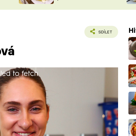
ŠÉFREDAK
VYCHYTÁVKY
SOUTĚŽ FR
NA NÁKUPECH
ČASOPIS
Hi
SDÍLET
ová
iled to fetch
PaG – obor ekonomika a podnikání.