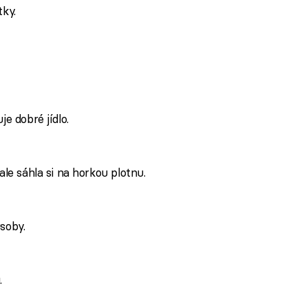
tky.
e dobré jídlo.
le sáhla si na horkou plotnu.
soby.
.